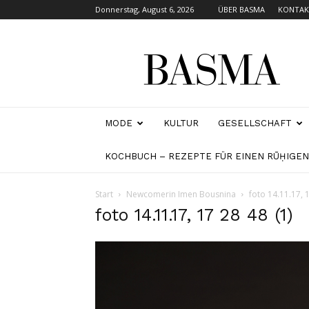
Donnerstag, August 6, 2026
ÜBER BASMA
KONTAK
BASMA
MAGAZINE
MODE
KULTUR
GESELLSCHAFT
KOCHBUCH – REZEPTE FÜR EINEN RŪḤIGE
Start
Newcomerin Imen Bousnina
foto 14.11.17, 1
foto 14.11.17, 17 28 48 (1)