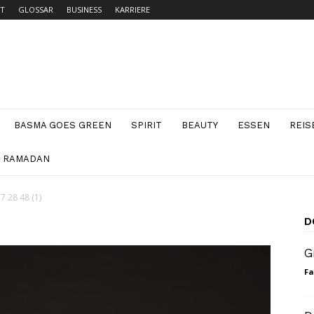
T
GLOSSAR
BUSINESS
KARRIERE
BASMA GOES GREEN
SPIRIT
BEAUTY
ESSEN
REIS
N RAMADAN
7 28 48 (1)
D
G
Fa