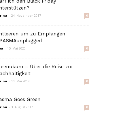
arf ich den Black Friday
nterstützen?
rina
-
24. November 2017
0
ntleeren um zu Empfangen
BASMAunplugged
wa
-
15. Mai 2020
0
reenukum – Über die Reise zur
achhaltigkeit
rina
-
10. Mai 2018
0
asma Goes Green
rina
-
3. August 2017
0