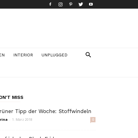
EN
INTERIOR
UNPLUGGED
ON'T MISS
rüner Tipp der Woche: Stoffwindeln
rina
-
1. März 2018
0