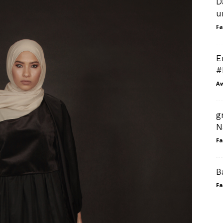
D
u
Fa
E
#
A
g
N
Fa
B
Fa