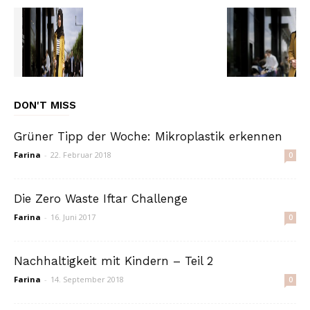
DON'T MISS
Grüner Tipp der Woche: Mikroplastik erkennen
Farina
-
22. Februar 2018
0
Die Zero Waste Iftar Challenge
Farina
-
16. Juni 2017
0
Nachhaltigkeit mit Kindern – Teil 2
Farina
-
14. September 2018
0