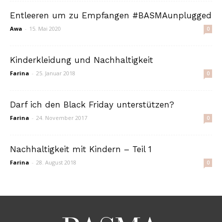
Entleeren um zu Empfangen #BASMAunplugged
Awa
-
15. Mai 2020
0
Kinderkleidung und Nachhaltigkeit
Farina
-
25. Januar 2018
0
Darf ich den Black Friday unterstützen?
Farina
-
24. November 2017
0
Nachhaltigkeit mit Kindern – Teil 1
Farina
-
28. August 2018
0