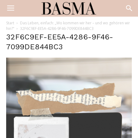
Start
Das Leben, einfach: „Wo kommen wir her – und wo gehören wir
hin?“
32F6C9EF-EE5A-4286-9F46-7099DE844BC3
32F6C9EF-EE5A-4286-9F46-
7099DE844BC3