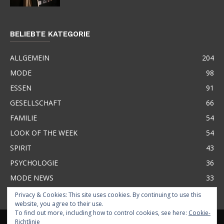
BELIEBTE KATEGORIE
ALLGEMEIN
204
MODE
98
ESSEN
91
GESELLSCHAFT
66
FAMILIE
54
LOOK OF THE WEEK
54
SPIRIT
43
PSYCHOLOGIE
36
MODE NEWS
33
Privacy & Cookies: This site uses cookies. By continuing to use this
website, you agree to their use.
To find out more, including how to control cookies, see here:
Cookie-
KONTAKT
ÜBER BASMA
IMPRESSUM
GLOSSAR
BUSINESS
Richtlinie