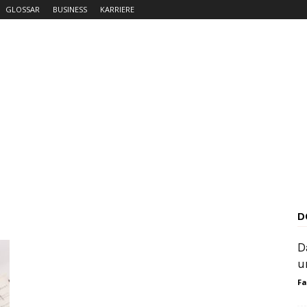
GLOSSAR
BUSINESS
KARRIERE
D
D
u
Fa