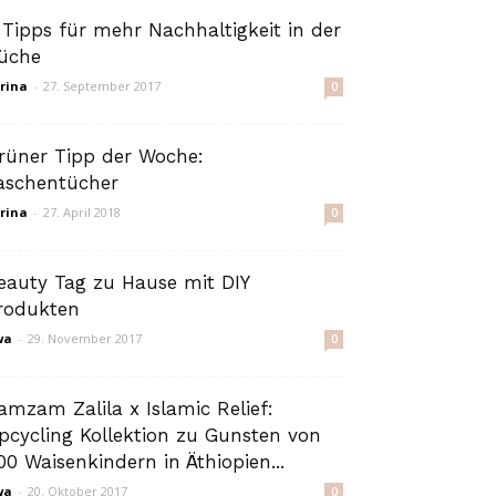
 Tipps für mehr Nachhaltigkeit in der
üche
rina
-
27. September 2017
0
rüner Tipp der Woche:
aschentücher
rina
-
27. April 2018
0
eauty Tag zu Hause mit DIY
rodukten
wa
-
29. November 2017
0
amzam Zalila x Islamic Relief:
pcycling Kollektion zu Gunsten von
00 Waisenkindern in Äthiopien...
wa
-
20. Oktober 2017
0