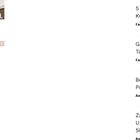
5
K
Fa
n
G
0
T
Fa
B
P
A
Z
U
5
A