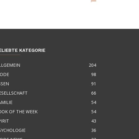
ELIEBTE KATEGORIE
LLGEMEIN
204
ODE
98
SSEN
91
ESELLSCHAFT
66
AMILIE
54
OOK OF THE WEEK
54
PIRIT
43
SYCHOLOGIE
36