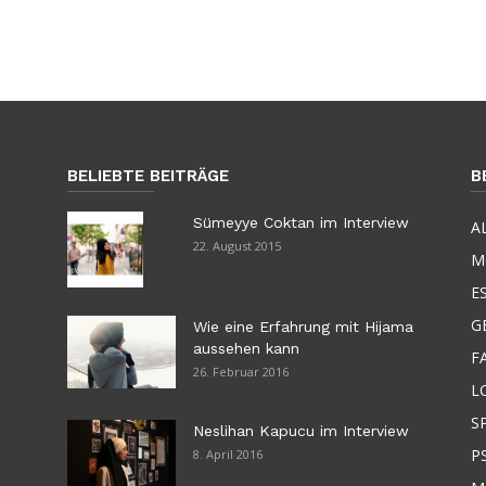
BELIEBTE BEITRÄGE
B
Sümeyye Coktan im Interview
A
22. August 2015
M
E
G
Wie eine Erfahrung mit Hijama
aussehen kann
F
26. Februar 2016
L
S
Neslihan Kapucu im Interview
P
8. April 2016