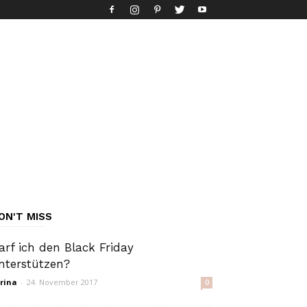
ON'T MISS
arf ich den Black Friday
nterstützen?
rina
-
24. November 2017
0