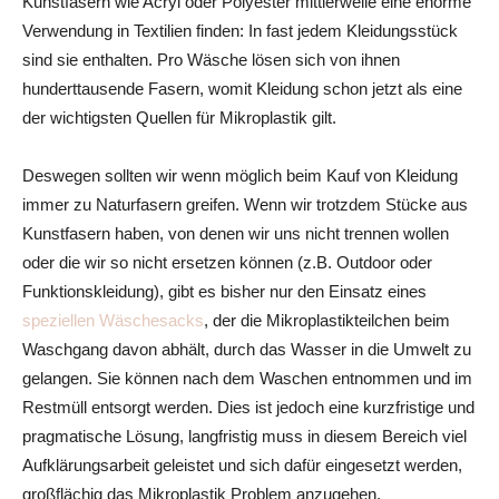
Kunstfasern wie Acryl oder Polyester mittlerweile eine enorme
Verwendung in Textilien finden: In fast jedem Kleidungsstück
sind sie enthalten. Pro Wäsche lösen sich von ihnen
hunderttausende Fasern, womit Kleidung schon jetzt als eine
der wichtigsten Quellen für Mikroplastik gilt.
Deswegen sollten wir wenn möglich beim Kauf von Kleidung
immer zu Naturfasern greifen. Wenn wir trotzdem Stücke aus
Kunstfasern haben, von denen wir uns nicht trennen wollen
oder die wir so nicht ersetzen können (z.B. Outdoor oder
Funktionskleidung), gibt es bisher nur den Einsatz eines
speziellen Wäschesacks
, der die Mikroplastikteilchen beim
Waschgang davon abhält, durch das Wasser in die Umwelt zu
gelangen. Sie können nach dem Waschen entnommen und im
Restmüll entsorgt werden. Dies ist jedoch eine kurzfristige und
pragmatische Lösung, langfristig muss in diesem Bereich viel
Aufklärungsarbeit geleistet und sich dafür eingesetzt werden,
großflächig das Mikroplastik Problem anzugehen.