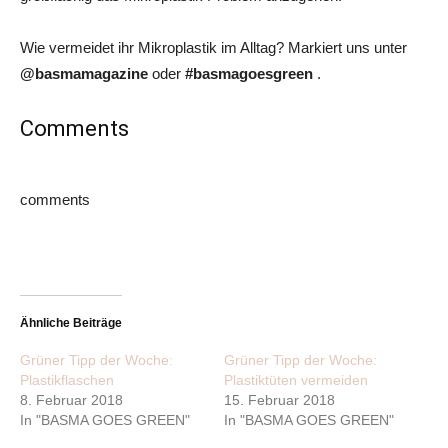
Wie vermeidet ihr Mikroplastik im Alltag? Markiert uns unter
@basmamagazine
oder
#basmagoesgreen
.
Comments
comments
Ähnliche Beiträge
Grüner Tipp der Woche:
Grüner Tipp der Woche:
Plastikflaschen
Plastiktüten vermeiden
8. Februar 2018
15. Februar 2018
In "BASMA GOES GREEN"
In "BASMA GOES GREEN"