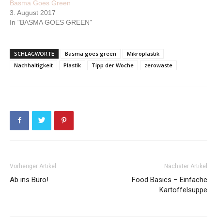
Basma Goes Green
3. August 2017
In "BASMA GOES GREEN"
SCHLAGWORTE
Basma goes green
Mikroplastik
Nachhaltigkeit
Plastik
Tipp der Woche
zerowaste
Vorheriger Artikel
Nächster Artikel
Ab ins Büro!
Food Basics – Einfache
Kartoffelsuppe