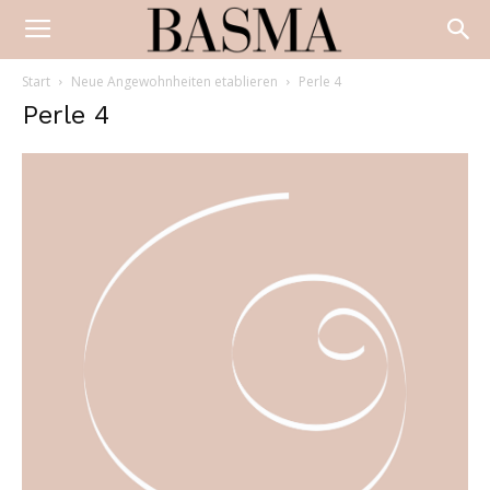
Start
Neue Angewohnheiten etablieren
Perle 4
Perle 4