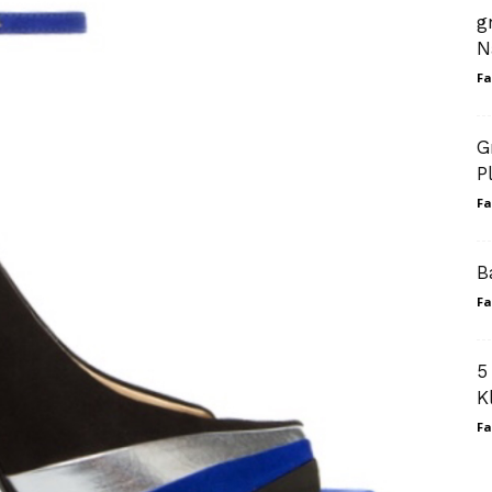
g
N
Fa
G
P
Fa
B
Fa
5
K
Fa