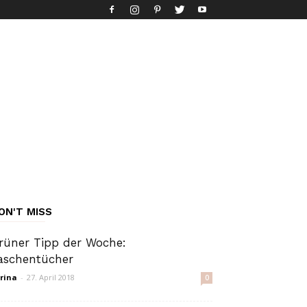
ON'T MISS
rüner Tipp der Woche:
aschentücher
rina
-
27. April 2018
0