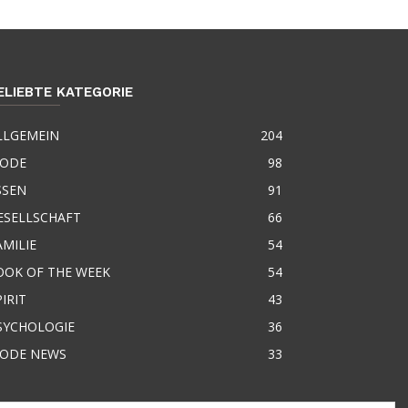
ELIEBTE KATEGORIE
LLGEMEIN
204
ODE
98
SSEN
91
ESELLSCHAFT
66
AMILIE
54
OOK OF THE WEEK
54
PIRIT
43
SYCHOLOGIE
36
ODE NEWS
33