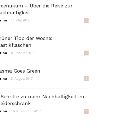
reenukum – Über die Reise zur
achhaltigkeit
rina
-
10. Mai 2018
0
rüner Tipp der Woche:
lastikflaschen
rina
-
8. Februar 2018
0
asma Goes Green
rina
-
3. August 2017
0
 Schritte zu mehr Nachhaltigkeit im
leiderschrank
rina
-
16. November 2017
0