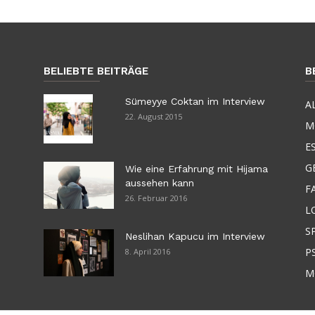
BELIEBTE BEITRÄGE
B
Sümeyye Coktan im Interview
A
22. August 2015
M
E
G
Wie eine Erfahrung mit Hijama
aussehen kann
F
26. Februar 2016
L
S
Neslihan Kapucu im Interview
P
8. April 2016
M