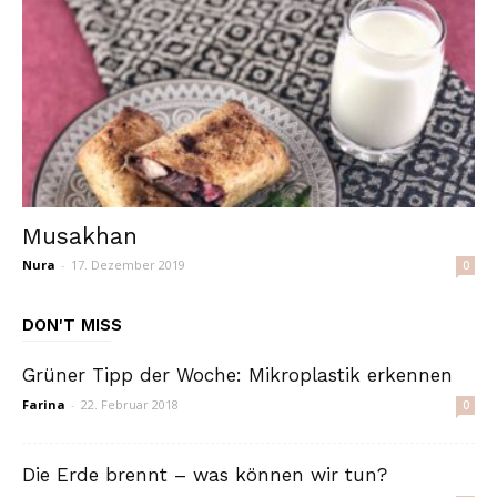
Musakhan
Nura
-
17. Dezember 2019
0
DON'T MISS
Grüner Tipp der Woche: Mikroplastik erkennen
Farina
-
22. Februar 2018
0
Die Erde brennt – was können wir tun?