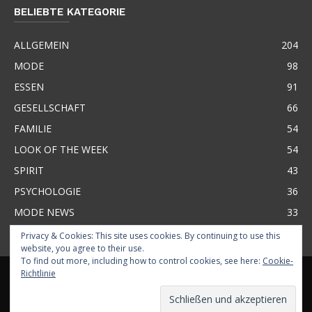
BELIEBTE KATEGORIE
ALLGEMEIN
204
MODE
98
ESSEN
91
GESELLSCHAFT
66
FAMILIE
54
LOOK OF THE WEEK
54
SPIRIT
43
PSYCHOLOGIE
36
MODE NEWS
33
Privacy & Cookies: This site uses cookies. By continuing to use this
website, you agree to their use.
To find out more, including how to control cookies, see here:
Cookie-
KONTAKT
ÜBER BASMA
IMPRESSUM
GLOSSAR
BUSINESS
Richtlinie
HAFTUNGSAUSSCHLUSS
DATENSCHUTZ
© BASMA MAGAZINE 2026