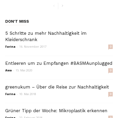
DON'T MISS
5 Schritte zu mehr Nachhaltigkeit im
Kleiderschrank
Farina
-
16. November 2017
0
Entleeren um zu Empfangen #BASMAunplugged
Awa
-
15. Mai 2020
0
greenukum – Über die Reise zur Nachhaltigkeit
Farina
-
10. Mai 2018
0
Grüner Tipp der Woche: Mikroplastik erkennen
Farina
-
22. Februar 2018
0