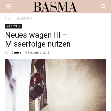
Start
ALLGEMEIN
ALLGEMEIN
Neues wagen III –
Misserfolge nutzen
Von
Denise
-
4. Dezember 2015