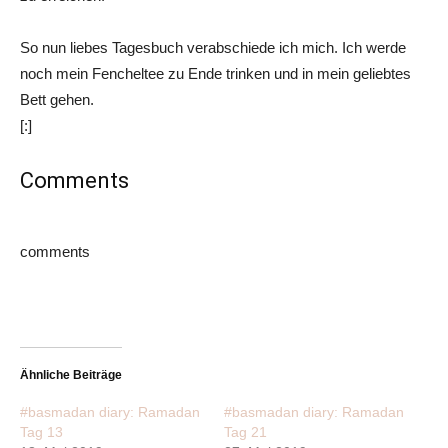
So nun liebes Tagesbuch verabschiede ich mich. Ich werde
noch mein Fencheltee zu Ende trinken und in mein geliebtes
Bett gehen.
[:]
Comments
comments
Ähnliche Beiträge
#basmadan diary: Ramadan
#basmadan diary: Ramadan
Tag 13
Tag 21