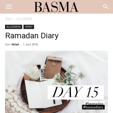
Start
ALLGEMEIN
ALLGEMEIN
SPIRIT
Ramadan Diary
Von
Hilal
-
1. Juni 2018