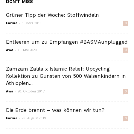
DON'T MISS
Grüner Tipp der Woche: Stoffwindeln
Farina
-
1. März 2018
0
Entleeren um zu Empfangen #BASMAunplugged
Awa
-
15. Mai 2020
0
Zamzam Zalila x Islamic Relief: Upcycling
Kollektion zu Gunsten von 500 Waisenkindern in
Äthiopien...
Awa
-
20. Oktober 2017
0
Die Erde brennt – was können wir tun?
Farina
-
28. August 2019
0