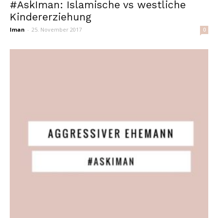
#AskIman: Islamische vs westliche
Kindererziehung
Iman
-
25. November 2017
0