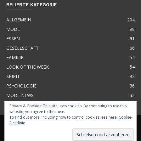
BELIEBTE KATEGORIE
ALLGEMEIN
204
MODE
98
ESSEN
91
GESELLSCHAFT
66
FAMILIE
54
LOOK OF THE WEEK
54
SPIRIT
43
PSYCHOLOGIE
36
MODE NEWS
33
Privacy & Cookies: This site uses cookies. By continuing to use this
website, you agree to their use.
To find out more, including how to control cookies, see here:
Cookie-
KONTAKT
ÜBER BASMA
IMPRESSUM
GLOSSAR
BUSINESS
Richtlinie
HAFTUNGSAUSSCHLUSS
DATENSCHUTZ
© BASMA MAGAZINE 2026