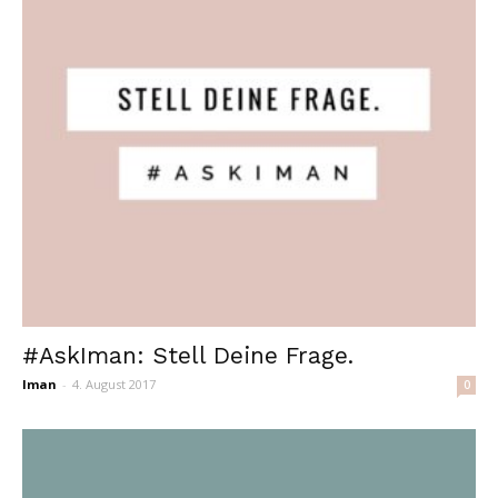
#AskIman: Stell Deine Frage.
Iman
-
4. August 2017
0