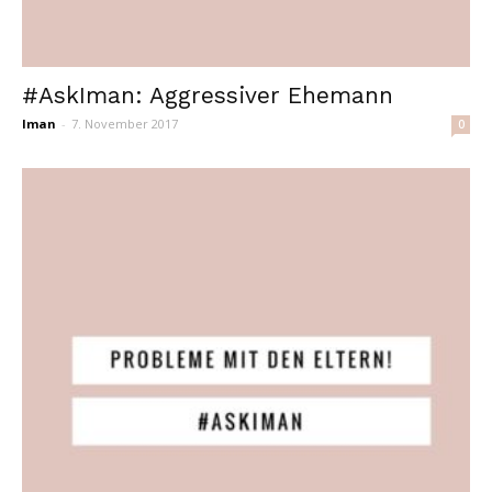
#AskIman: Aggressiver Ehemann
Iman
-
7. November 2017
0