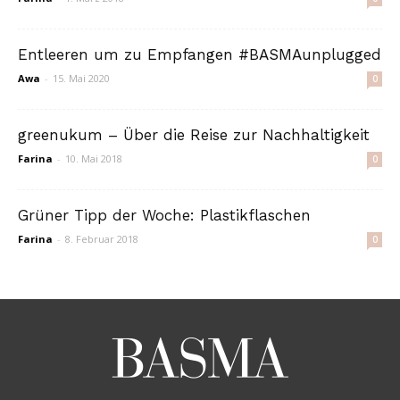
Entleeren um zu Empfangen #BASMAunplugged
Awa
-
15. Mai 2020
0
greenukum – Über die Reise zur Nachhaltigkeit
Farina
-
10. Mai 2018
0
Grüner Tipp der Woche: Plastikflaschen
Farina
-
8. Februar 2018
0