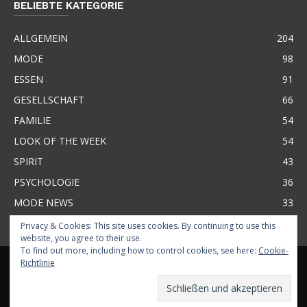
BELIEBTE KATEGORIE
ALLGEMEIN
204
MODE
98
ESSEN
91
GESELLSCHAFT
66
FAMILIE
54
LOOK OF THE WEEK
54
SPIRIT
43
PSYCHOLOGIE
36
MODE NEWS
33
Privacy & Cookies: This site uses cookies. By continuing to use this
website, you agree to their use.
To find out more, including how to control cookies, see here:
Cookie-
KONTAKT
ÜBER BASMA
IMPRESSUM
GLOSSAR
BUSINESS
Richtlinie
HAFTUNGSAUSSCHLUSS
DATENSCHUTZ
© BASMA MAGAZINE 2026