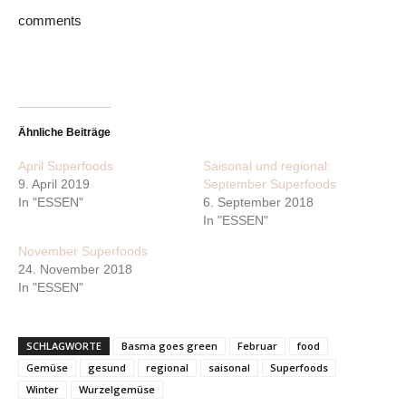
comments
Ähnliche Beiträge
April Superfoods
Saisonal und regional:
9. April 2019
September Superfoods
In "ESSEN"
6. September 2018
In "ESSEN"
November Superfoods
24. November 2018
In "ESSEN"
SCHLAGWORTE
Basma goes green
Februar
food
Gemüse
gesund
regional
saisonal
Superfoods
Winter
Wurzelgemüse